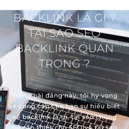
BACKLINK LÀ GÌ ?
TẠI SAO SEO
BACKLINK QUAN
TRỌNG ?
Trong bài đăng này, tôi hy vọng
sẽ cung cấp cho bạn sự hiểu biết
về backlink là gì, tại sao chúng
lại cần thiết cho SEO và tại sao