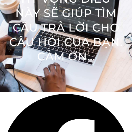
NÀY SẼ GIÚP TÌM
CÂU TRẢ LỜI CHO
CÂU HỎI CỦA BẠN.
CẢM ƠN…