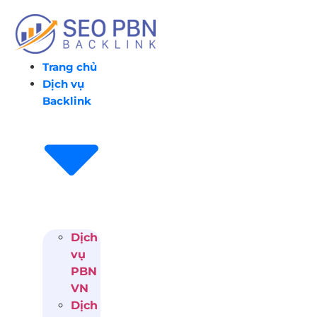
Chuyển
đến
nội
dung
Trang chủ
Dịch vụ
Backlink
Dịch
vụ
PBN
VN
Dịch