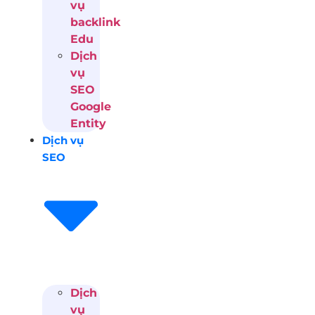
vụ
backlink
Edu
Dịch
vụ
SEO
Google
Entity
Dịch vụ
SEO
Dịch
vụ