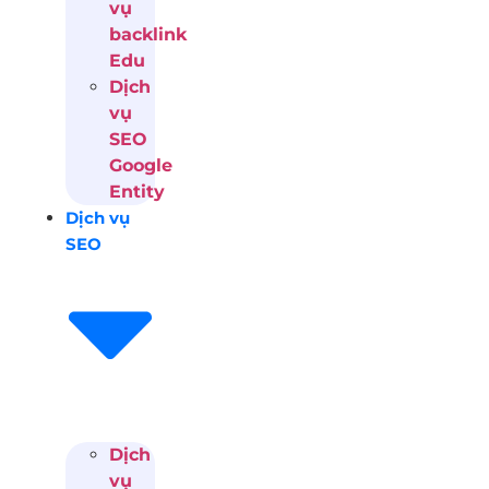
vụ
backlink
Edu
Dịch
vụ
SEO
Google
Entity
Dịch vụ
SEO
Dịch
vụ