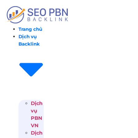
Chuyển
đến
nội
dung
Trang chủ
Dịch vụ
Backlink
Dịch
vụ
PBN
VN
Dịch